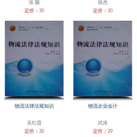
张 颖
徐杰
定价：30
定价：30
物流法律法规知识
物流企业会计
吴红霞
武涛
定价：30
定价：29