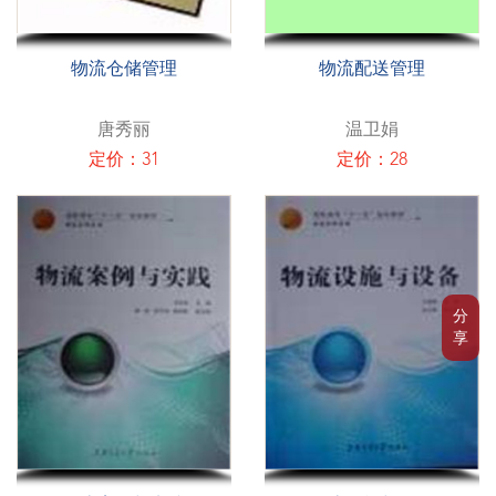
物流仓储管理
物流配送管理
唐秀丽
温卫娟
定价：31
定价：28
分
享