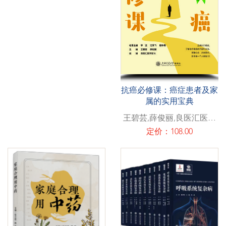
抗癌必修课：癌症患者及家
属的实用宝典
王碧芸,薛俊丽,良医汇医学
团队
定价：108.00