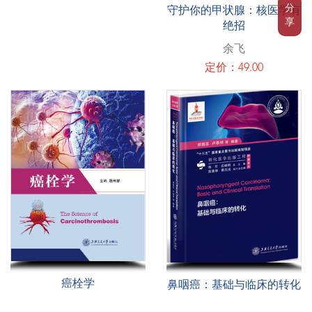
分
守护你的甲状腺：核医学有
享
绝招
余飞
定价：49.00
癌栓学
鼻咽癌：基础与临床的转化