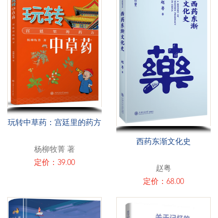
玩转中草药：宫廷里的药方
西药东渐文化史
杨柳牧菁 著
定价：39.00
赵粤
定价：68.00