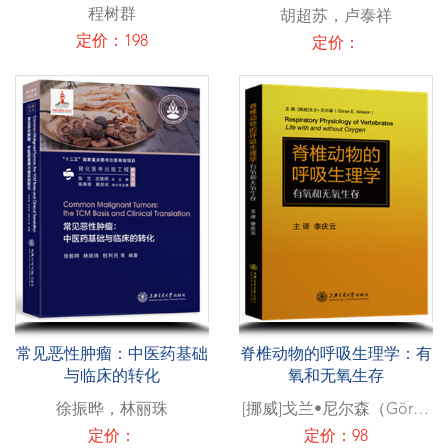
程树群
胡超苏，卢泰祥
定价：198
定价：
常见恶性肿瘤：中医药基础
脊椎动物的呼吸生理学：有
与临床的转化
氧和无氧生存
徐振晔，林丽珠
[挪威]戈兰•尼尔森（Göran
E. Nilsson）
定价：
定价：98