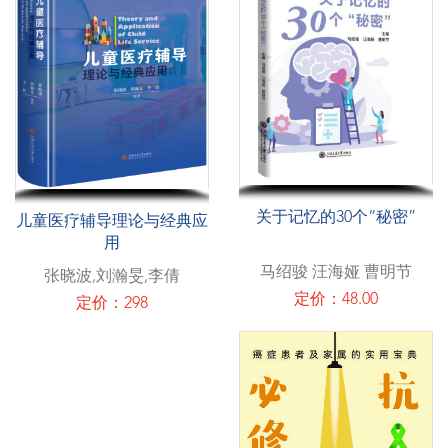
关于记忆的30个“秘密”
儿童医疗辅导理论与经典应
用
马绍骏 汪海娅 曹明节
张晓波,刘瀚旻,李倩
定价：48.00
定价：298