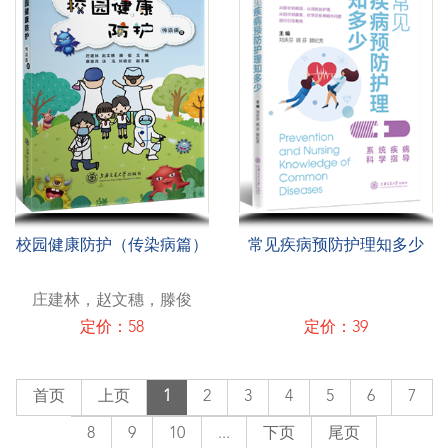
校园健康防护（传染病篇）
常见疾病预防护理知多少
庄建林，赵文穗，滕俊
定价：58
定价：39
首页
上页
1
2
3
4
5
6
7
8
9
10
...
下页
尾页