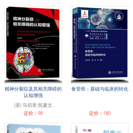
精神分裂症及其相关障碍的
食管癌：基础与临床的转化
认知增强
[美] 马切里·凯夏文
（Matcheri Keshavan） /
定价：98
定价：180
肖恩·艾克 （Shaun Eack）