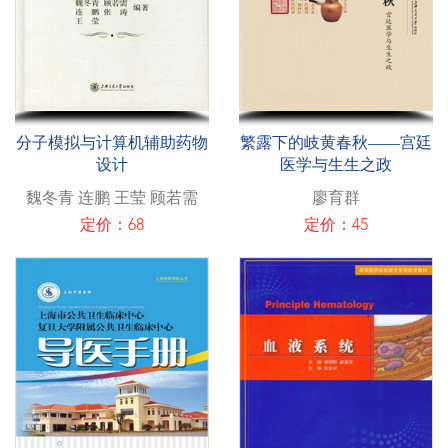
分子模拟与计算机辅助药物
繁露下的岐黄春秋——宫廷
设计
医学与生生之政
魏冬青 连鹏 王莹 顾若需
廖育群
定价：68
定价：45