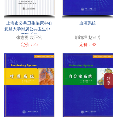
上海市公共卫生临床中心
血液系统
复旦大学附属公共卫生中心
导医手册
张志勇 袁正宏
胡翊群 赵涵芳
定价：25
定价：42
分
享