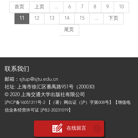
首页
上页
...
6
7
8
9
10
11
12
13
14
15
...
下页
尾页
联系我们
邮箱：sjtup@sjtu.edu.cn
社址: 上海市徐汇区番禺路951号（200030)
© 2020 上海交通大学出版社有限公司
沪ICP备16051311号-2
【（署）网出证（沪）字第008号】【增值电
信业务经营许可证 沪B2-20231019】
在线留言