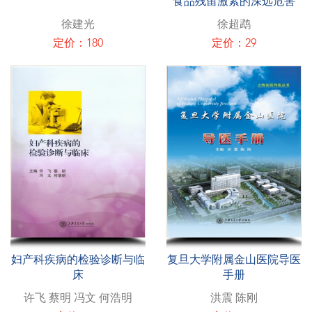
食品残留激素的深远危害
徐建光
徐超鹉
定价：180
定价：29
妇产科疾病的检验诊断与临
复旦大学附属金山医院导医
床
手册
许飞 蔡明 冯文 何浩明
洪震 陈刚