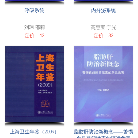
呼吸系统
内分泌系统
刘玮 邵莉
高惠宝 宁光
定价：42
定价：32
上海卫生年鉴（2009）
脂肪肝防治新概念——警惕