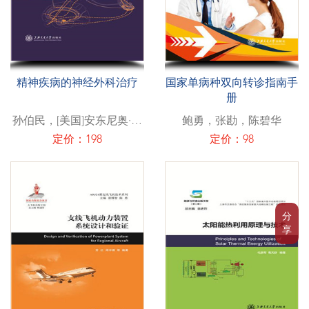
精神疾病的神经外科治疗
国家单病种双向转诊指南手
册
孙伯民，[美国]安东尼奥·德
鲍勇，张勘，陈碧华
塞勒斯
定价：198
定价：98
分
享