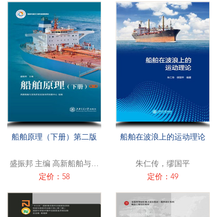
船舶原理（下册）第二版
船舶在波浪上的运动理论
盛振邦 主编 高新船舶与深
朱仁传，缪国平
海开发装备协同创新中心
定价：58
定价：49
组编