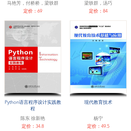
马艳芳，付桥桥，梁轶群
梁轶群，汤巧
定价：69
定价：84
Python语言程序设计实践教
现代教育技术
程
陈东 徐新艳
杨宁
定价：34.8
定价：49.5