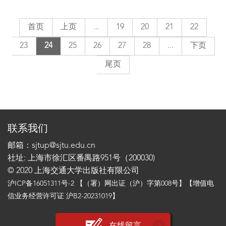
首页
上页
...
19
20
21
22
23
24
25
26
27
28
...
下页
尾页
联系我们
邮箱：sjtup@sjtu.edu.cn
社址: 上海市徐汇区番禺路951号（200030)
© 2020 上海交通大学出版社有限公司
沪ICP备16051311号-2
【（署）网出证（沪）字第008号】【增值电
信业务经营许可证 沪B2-20231019】
在线留言