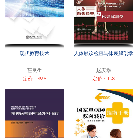
现代教育技术
人体触诊检查与体表解剖学
茌良生
赵庆华
定价：49.8
定价：198