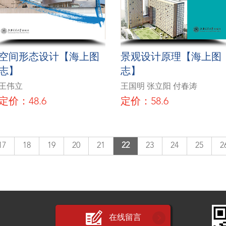
空间形态设计【海上图
景观设计原理【海上图
志】
志】
王伟立
王国明 张立阳 付春涛
定价：48.6
定价：58.6
17
18
19
20
21
22
23
24
25
2
在线留言