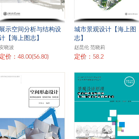
展示空间分析与结构设
城市景观设计【海上图
计【海上图志】
志】
安晓波
赵昆伦 范晓莉
定价：48.00(56.80)
定价：58.2