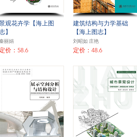
景观花卉学【海上图
建筑结构与力学基础
志】
【海上图志】
秦丽娟
刘昭如 庄艳
定价：58.6
定价：48.6