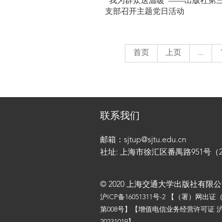
“我为群众送温暖”——出版社第
支部召开主题党日活动
首页
上页
...
联系我们
邮箱：sjtup@sjtu.edu.cn
社址: 上海市徐汇区番禺路951号（200
© 2020 上海交通大学出版社有限
沪ICP备16051311号-2
【（署）网出证
第008号】【增值电信业务经营许可证 沪
20231019】