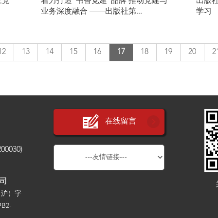
三党
着力打造“书香党建”品牌 推动党建与
出版
业务深度融合 ——出版社第...
学习
12
13
14
15
16
17
18
19
20
2
在线留言
030)
公司
（沪）字
B2-