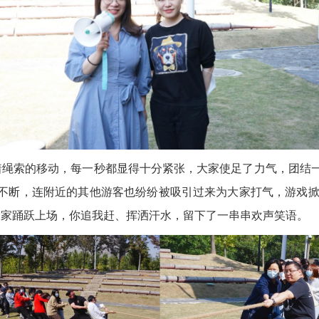
着绳索的移动，每一秒都显得十分紧张，大家使足了力气，团结
不断，连附近的其他游客也纷纷被吸引过来为大家打气，游戏
大家踊跃上场，你追我赶、挥洒汗水，留下了一串串欢声笑语。