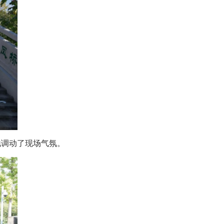
地调动了现场气氛。