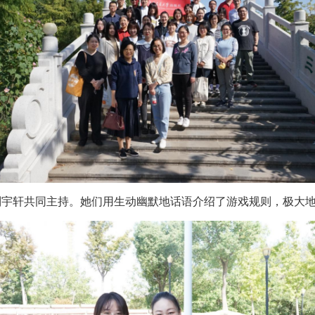
刘宇轩共同主持。她们用生动幽默地话语介绍了游戏规则，极大