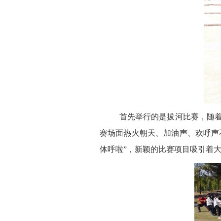
首先举行的是拔河比赛，随
赛场面热火朝天、加油声、欢呼声
体呼啦”，新颖的比赛项目吸引着