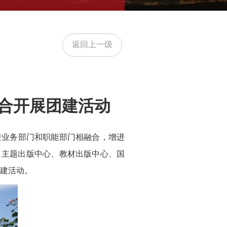
返回上一级
联合开展团建活动
进业务部门和职能部门相融合，增进
、主题出版中心、教材出版中心、国
团建活动。