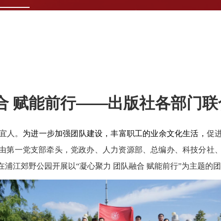
合 赋能前行——出版社各部门
色宜人。
为进一步加强团队建设，丰富职工的业余文化生活，
促
由第一党支部牵头，党政办、人力资源部、总编办、科技分社
在浦江郊野公园开展以
“凝心聚力 团队融合 赋能前行”为主题的