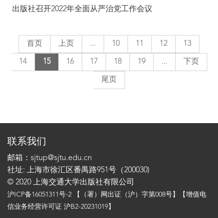
出版社召开2022年全面从严治党工作会议
首页
上页
...
10
11
12
13
14
15
16
17
18
19
...
下页
尾页
联系我们
邮箱：sjtup@sjtu.edu.cn
社址: 上海市徐汇区番禺路951号（200030)
© 2020 上海交通大学出版社有限公司
沪ICP备16051311号-2
【（署）网出证（沪）字第008号】【增值电
信业务经营许可证 沪B2-20231019】