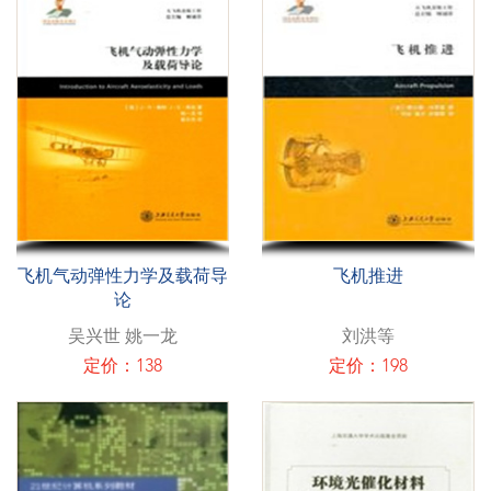
飞机气动弹性力学及载荷导
飞机推进
论
吴兴世 姚一龙
刘洪等
定价：138
定价：198