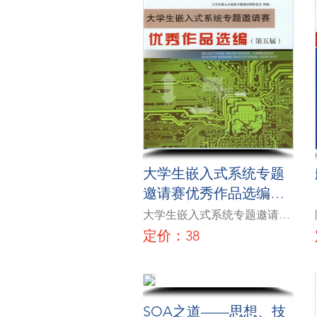
大学生嵌入式系统专题
邀请赛优秀作品选编
（第五届）
大学生嵌入式系统专题邀请赛
组委会
定价：38
SOA之道——思想、技