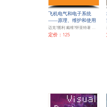
飞机电气和电子系统
——原理、维护和使用
迈克?图利 戴维?怀亚特著 张
天光 张博宇译
定价：125