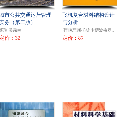
城市公共交通运营管理
飞机复合材料结构设计
实务（第二版）
与分析
裘瑜 吴霖生
[荷]克里斯托斯.卡萨波格罗著
颜万亿译
定价：32
定价：89