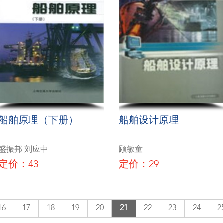
船舶原理（下册）
船舶设计原理
盛振邦 刘应中
顾敏童
定价：43
定价：29
16
17
18
19
20
21
22
23
24
2