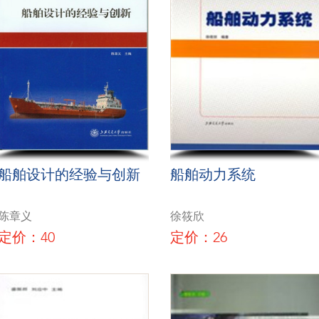
船舶设计的经验与创新
船舶动力系统
陈章义
徐筱欣
定价：40
定价：26