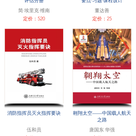
评估分册
要点·习题·课程设计
简·埃里克·维南
董达善
定价：520
定价：25
消防指挥员灭火指挥要诀
翱翔太空——中国载人航天
之路
伍和员
唐国东 华强