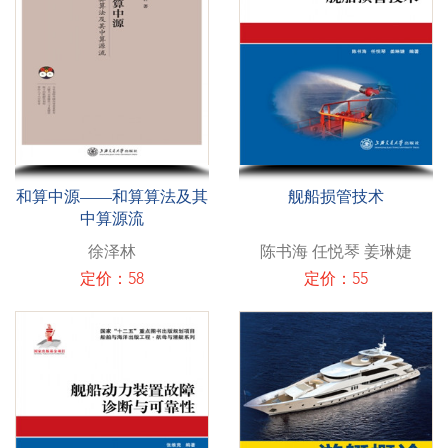
和算中源——和算算法及其
舰船损管技术
中算源流
徐泽林
陈书海 任悦琴 姜琳婕
定价：58
定价：55