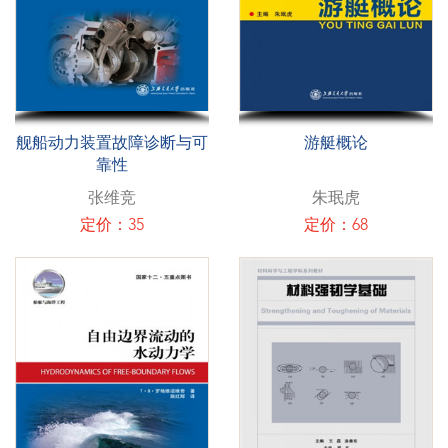
舰船动力装置故障诊断与可
游艇概论
靠性
张维竞
朱珉虎
定价：35
定价：68