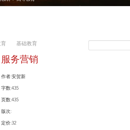
教育
基础教育
服务营销
作者:安贺新
字数:435
页数:435
版次:
定价:32