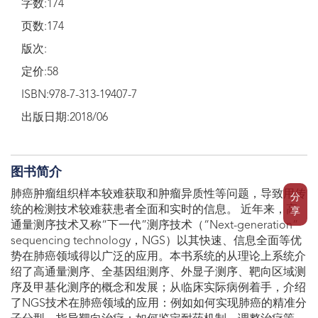
字数:174
页数:174
版次:
定价:58
ISBN:978-7-313-19407-7
出版日期:2018/06
图书简介
肺癌肿瘤组织样本较难获取和肿瘤异质性等问题，导致用传
分
统的检测技术较难获患者全面和实时的信息。 近年来，高
享
通量测序技术又称“下一代”测序技术（“Next-generation”
sequencing technology，NGS）以其快速、信息全面等优
势在肺癌领域得以广泛的应用。本书系统的从理论上系统介
绍了高通量测序、全基因组测序、外显子测序、靶向区域测
序及甲基化测序的概念和发展；从临床实际病例着手，介绍
了NGS技术在肺癌领域的应用：例如如何实现肺癌的精准分