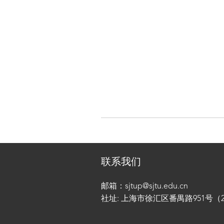
联系我们
邮箱：sjtup@sjtu.edu.cn
社址: 上海市徐汇区番禺路951号（200