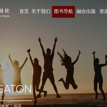
首页
关于我们
图书导航
融合出版
资
GATON
辅教材
/
外语