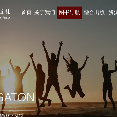
首页
关于我们
图书导航
融合出版
资
GATON
辅教材
/
外语