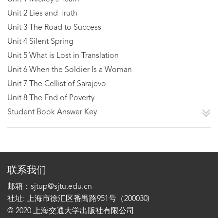
Unit 2 Lies and Truth
Unit 3 The Road to Success
Unit 4 Silent Spring
Unit 5 What is Lost in Translation
Unit 6 When the Soldier Is a Woman
Unit 7 The Cellist of Sarajevo
Unit 8 The End of Poverty
Student Book Answer Key
联系我们
邮箱：sjtup@sjtu.edu.cn
社址: 上海市徐汇区番禺路951号（200030)
© 2020 上海交通大学出版社有限公司