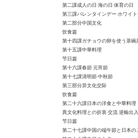
第二課成人の日·海の日·体育の日
第三課バレンタインデー·ホワイト
第二部分中国文化
饮食篇
第十四課ガチョウの卵を使う茶碗
第十五課中華料理
节日篇
第十六課春節·元宵節
第十七課清明節·中秋節
第三部分异文化交际
饮食篇
第二十六課日本の洋食と中華料理
異文化料理との折衷·交流·逆輸出
节日篇
第二十七課中国の端午節と日本の