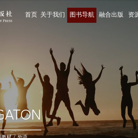
首页
关于我们
图书导航
融合出版
资
GATON
辅教材
/
外语