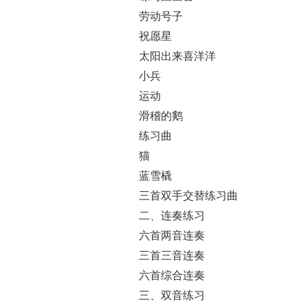
劳动号子
祝愿星
太阳出来喜洋洋
小兵
运动
滑稽的鹅
练习曲
猫
蓝雪橇
三首双手交替练习曲
二、连奏练习
六首两音连奏
三首三音连奏
六首综合连奏
三、双音练习