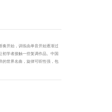
断奏开始，训练由单音开始逐渐过
让初学者接触一些复调作品。中国
详的世界名曲，旋律可听性强，包
。