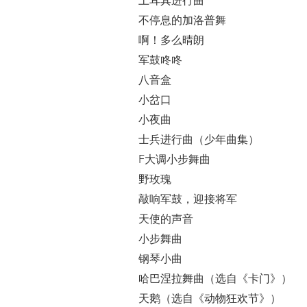
土耳其进行曲
不停息的加洛普舞
啊！多么晴朗
军鼓咚咚
八音盒
小岔口
小夜曲
士兵进行曲（少年曲集）
F大调小步舞曲
野玫瑰
敲响军鼓，迎接将军
天使的声音
小步舞曲
钢琴小曲
哈巴涅拉舞曲（选自《卡门》）
天鹅（选自《动物狂欢节》）