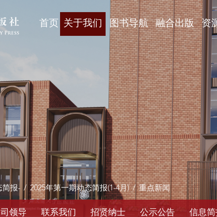
首页
关于我们
图书导航
融合出版
资
态简报-
/
2025年第一期动态简报(1-4月)
/
重点新闻
公司领导
联系我们
招贤纳士
公示公告
信息简