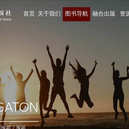
首页
关于我们
图书导航
融合出版
资
GATON
学医药
/
医药