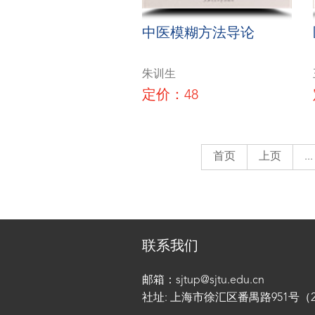
中医模糊方法导论
朱训生
定价：48
首页
上页
...
联系我们
邮箱：sjtup@sjtu.edu.cn
社址: 上海市徐汇区番禺路951号（200