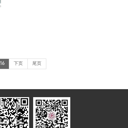
16
下页
尾页