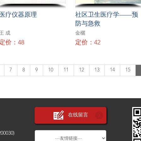
医疗仪器原理
社区卫生医疗学——预
防与急救
王 成
金欐
定价：48
定价：42
7
8
9
10
11
12
13
14
15
在线留言
030)