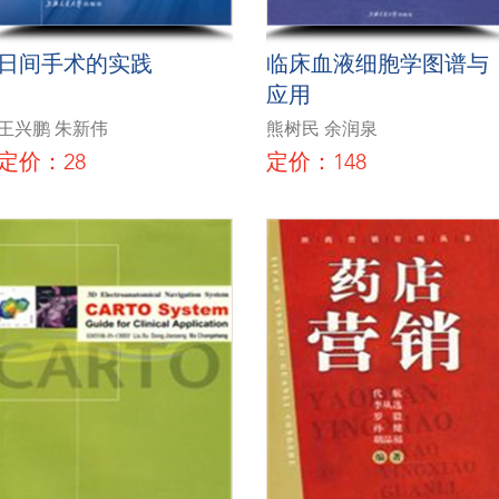
日间手术的实践
临床血液细胞学图谱与
应用
王兴鹏 朱新伟
熊树民 余润泉
定价：28
定价：148