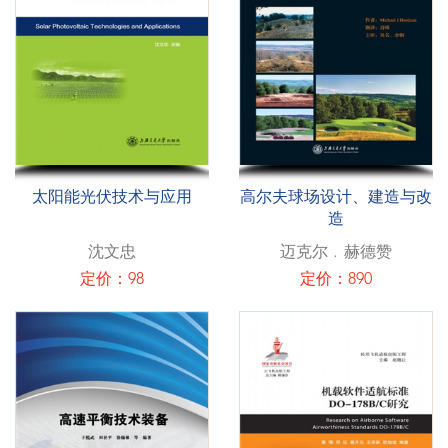
太阳能光伏技术与应用
高尔夫球场设计、建造与改
造
沈文忠
迈克尔﹒赫德赞
定价：98
定价：890