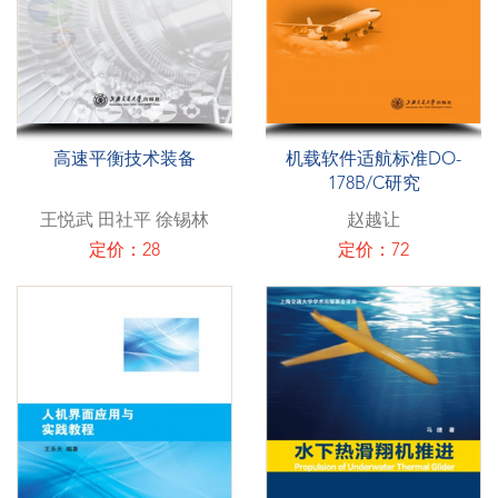
高速平衡技术装备
机载软件适航标准DO-
178B/C研究
王悦武 田社平 徐锡林
赵越让
定价：28
定价：72