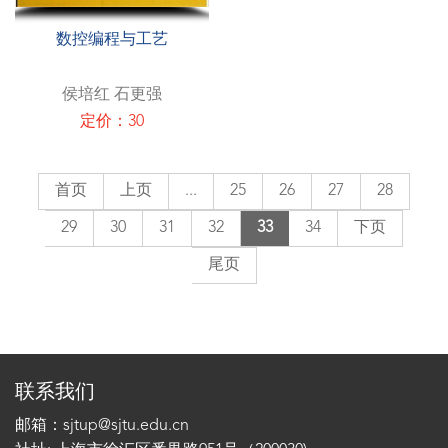
数控编程与工艺
侯培红 石更强
定价：30
首页
上页
...
25
26
27
28
29
30
31
32
33
34
下页
尾页
联系我们
邮箱：sjtup@sjtu.edu.cn