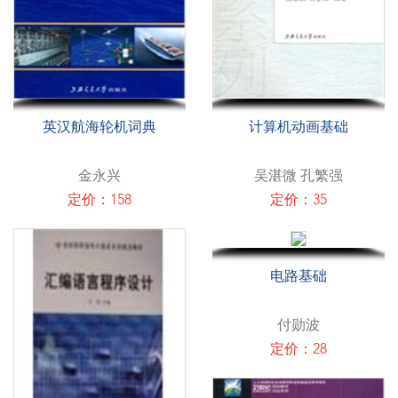
英汉航海轮机词典
计算机动画基础
金永兴
吴湛微 孔繁强
定价：158
定价：35
电路基础
付勋波
定价：28