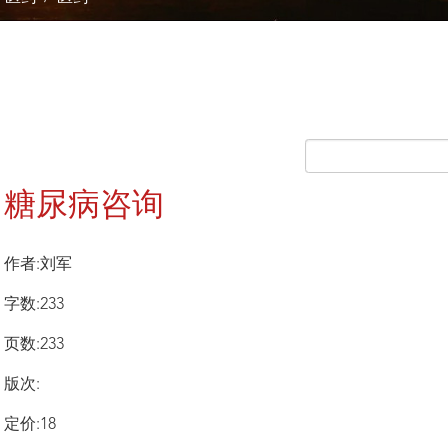
糖尿病咨询
作者:刘军
字数:233
页数:233
版次:
定价:18