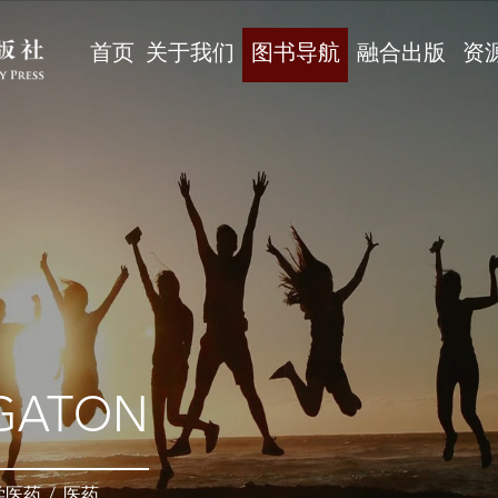
首页
关于我们
图书导航
融合出版
资
GATON
学医药
/
医药