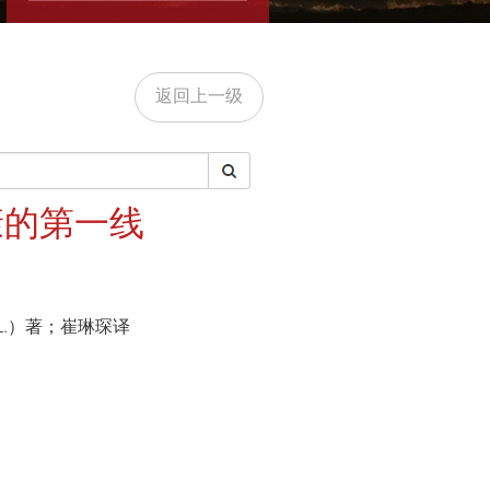
返回上一级
康的第一线
J.L.）著；崔琳琛译