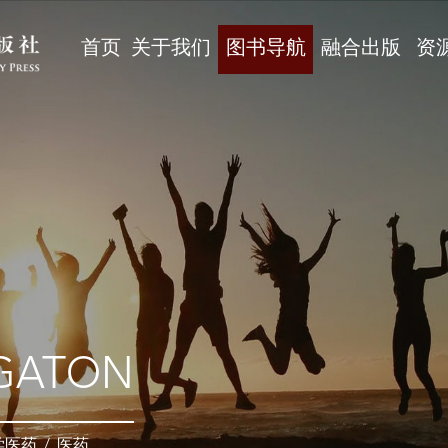
首页
关于我们
图书导航
融合出版
资
GATON
学医药
/
医药