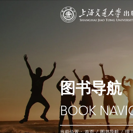
图书导航
BOOK NAVI
当前位置：
首页
/
图书导航
/
理