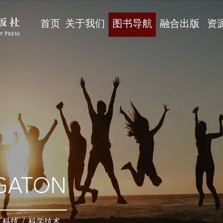
首页
关于我们
图书导航
融合出版
资
GATON
工科技
/
科学技术