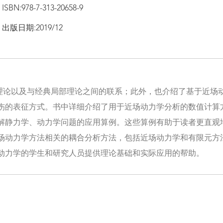
ISBN:978-7-313-20658-9
出版日期:2019/12
理论以及与经典局部理论之间的联系；此外，也介绍了基于近场
伤的表征方式。书中详细介绍了用于近场动力学分析的数值计算
解静力学、动力学问题的应用算例。这些算例有助于读者更直观
场动力学方法相关的耦合分析方法，包括近场动力学和有限元方
动力学的学生和研究人员提供理论基础和实际应用的帮助。