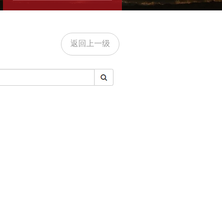
返回上一级