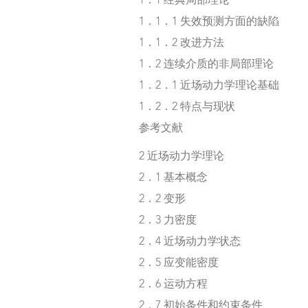
1．1 经典局部理论
1．1．1 失效预测方面的缺陷
1．1．2 改进方法
1．2 连续介质的非局部理论
1．2．1 近场动力学理论基础
1．2．2 特点与现状
参考文献
2 近场动力学理论
2．1 基本概念
2．2 变形
2．3 力密度
2．4 近场动力学状态
2．5 应变能密度
2．6 运动方程
2．7 初始条件和约束条件