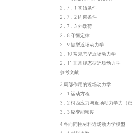
2．7．1 初始条件
2．7．2 约束条件
2．7．3 外载荷
2．8 守恒定律
2．9 键型近场动力学
2．10 常规态型近场动力学
2．11 非常规态型近场动力学
参考文献
3 局部作用的近场动力学
3．1 运动方程
3．2 柯西应力与近场动力学力（
3．3 应变能密度
4 各向同性材料近场动力学模型