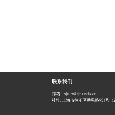
联系我们
邮箱：sjtup@sjtu.edu.cn
社址: 上海市徐汇区番禺路951号（200