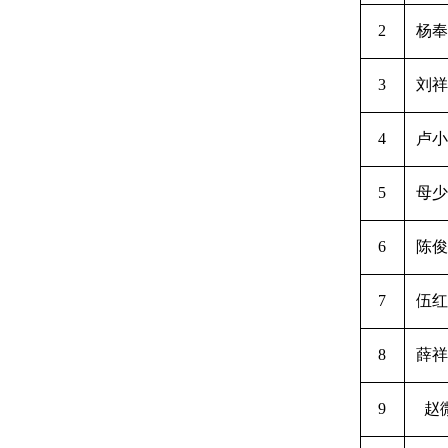
2
杨奉
3
刘祥
4
卢小
5
母少
6
陈俊
7
伍红
8
薛祥
9
赵