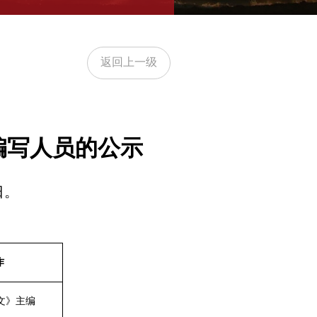
返回上一级
编写人员的公示
日。
作
文
》
主编