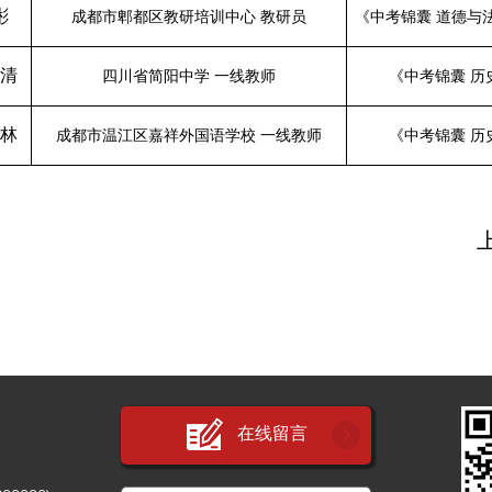
彬
成都市郫都区教研培训中心
教研员
《
中考锦囊
道德与
清
四川省简阳中学
一线教师
《
中考锦囊
历
林
成都市温江区嘉祥外国语学校
一线教师
《
中考锦囊
历
在线留言