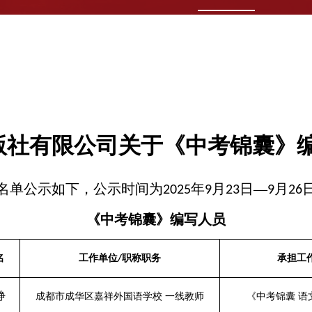
版社有限公司关于《中考锦囊》
名单公示如下，公示时间为
年
月
日—
月
2025
9
23
9
26
《中考锦囊》编写人员
名
工作单位
职称职务
承担工
/
静
成都市成华区嘉祥外国语学校
一线教师
《
中考锦囊
语