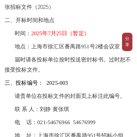
张招标文件（2025）
二、开标时间和地点
时间：
2025年7月25日（暂定）
分
享
地点：上海市徐汇区番禺路
951号
2
楼会议室
届时请各投标单位按时投送密封标书。过时恕不
接受投标文件。
三、投标编号：
202
5
-00
3
请贵单位在投标文件的封面页上标注此编号。
联
系
人：刘静
黄张琪
电
话：
021-54676966 54676999
地
址：上海市徐汇区番禺路
951号招标小组