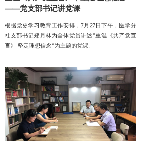
——党支部书记讲党课
根据党史学习教育工作安排，7月27日下午，医学分
社支部书记郑月林为全体党员讲述“重温《共产党宣
言》 坚定理想信念”为主题的党课。