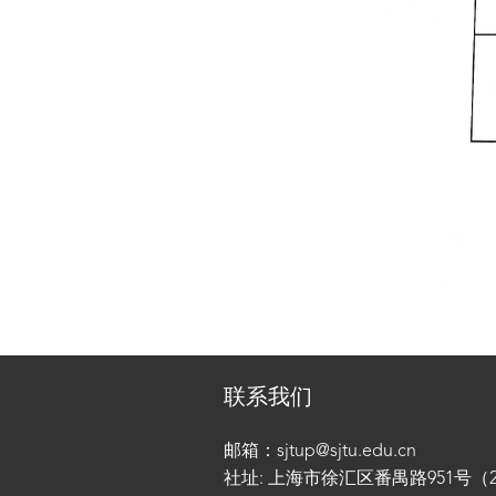
联系我们
邮箱：sjtup@sjtu.edu.cn
社址: 上海市徐汇区番禺路951号（200