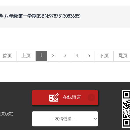
级第一学期(ISBN:9787313083685)
首页
上页
1
2
3
4
5
下页
尾页
在线留言
030)