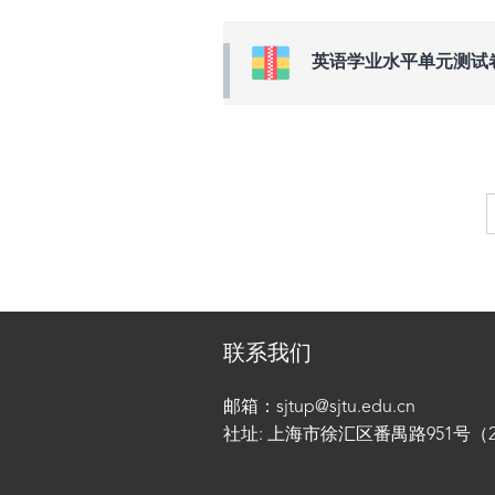
英语学业水平单元测试卷·八年
联系我们
邮箱：sjtup@sjtu.edu.cn
社址: 上海市徐汇区番禺路951号（200