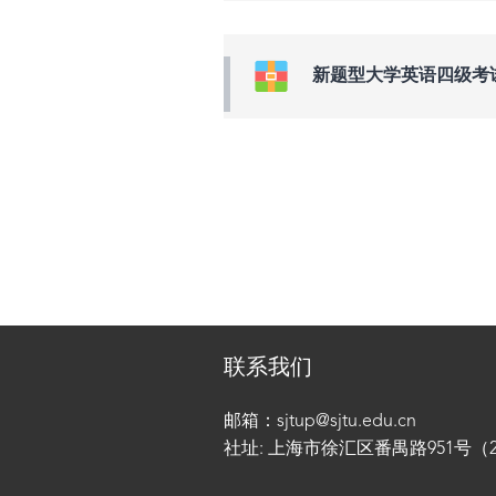
新题型大学英语四级考
联系我们
邮箱：sjtup@sjtu.edu.cn
社址: 上海市徐汇区番禺路951号（200