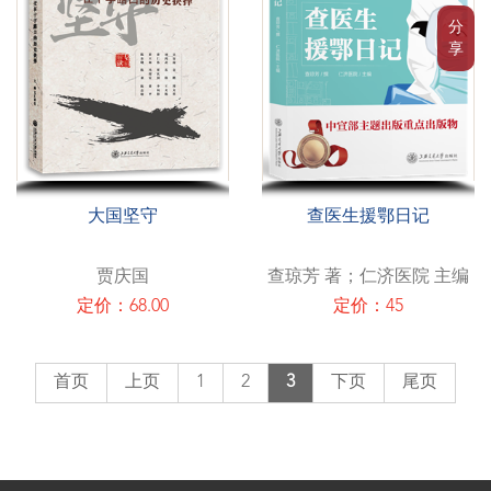
分
享
大国坚守
查医生援鄂日记
贾庆国
查琼芳 著；仁济医院 主编
定价：68.00
定价：45
首页
上页
1
2
3
下页
尾页