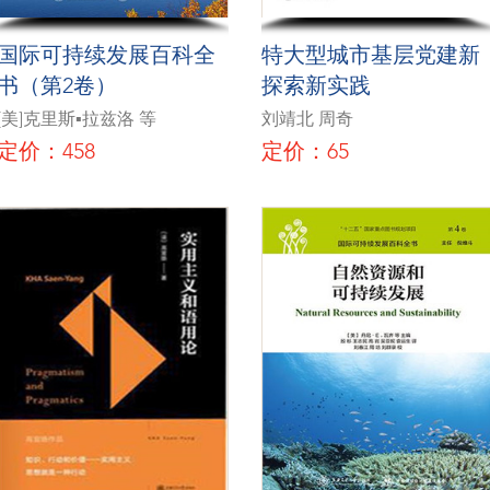
国际可持续发展百科全
特大型城市基层党建新
书（第2卷）
探索新实践
[美]克里斯▪拉兹洛 等
刘靖北 周奇
定价：458
定价：65