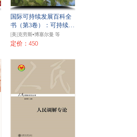
国际可持续发展百科全
书（第3卷）：可持续发
展的法律和政治
[美]克劳斯▪博塞尔曼 等
定价：450