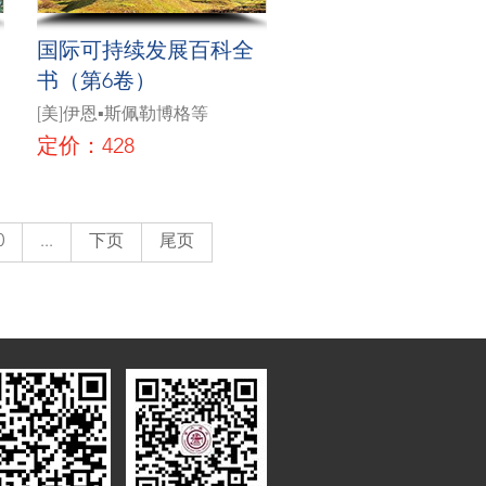
国际可持续发展百科全
源
书（第6卷）
[美]伊恩▪斯佩勒博格等
定价：428
0
...
下页
尾页