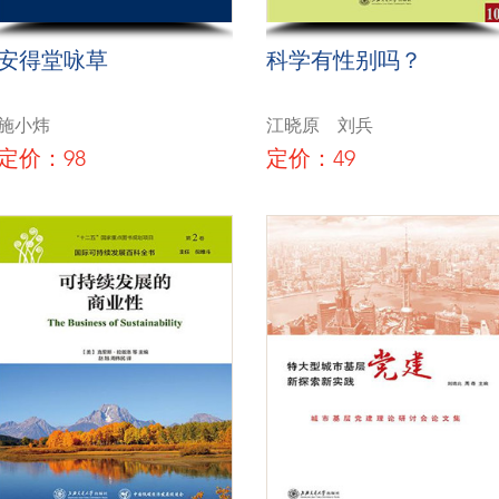
安得堂咏草
科学有性别吗？
施小炜
江晓原 刘兵
定价：98
定价：49