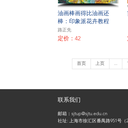
油画棒画得比油画还
棒：印象派花卉教程
路正先
定价：42
首页
上页
...
联系我们
邮箱：sjtup@sjtu.edu.cn
社址: 上海市徐汇区番禺路951号（200