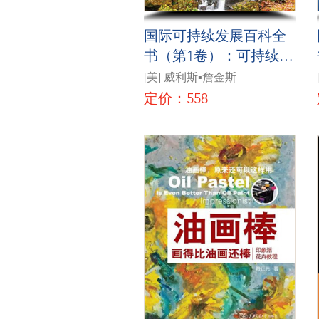
国际可持续发展百科全
书（第1卷）：可持续发
展的精神
[美] 威利斯▪詹金斯
定价：558