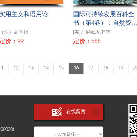
实用主义和语用论
国际可持续发展百科全
书（第4卷）：自然资
和可持续发展
（法）高宣扬
[美]丹尼▪E.瓦齐等
定价：99
定价：588
11
12
13
14
15
16
17
18
19
2
在线留言
030)