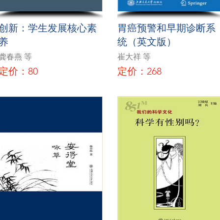
创新：学生发展核心素
胃癌预警和早期诊断系
养
统（英文版）
龚春燕 等
崔大祥 等
定价：80
定价：268