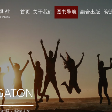
首页
关于我们
图书导航
融合出版
资
GATON
文社科
/
科学人文