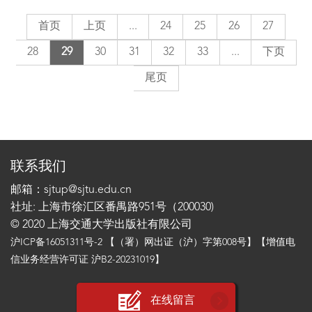
首页
上页
...
24
25
26
27
28
29
30
31
32
33
...
下页
尾页
联系我们
邮箱：sjtup@sjtu.edu.cn
社址: 上海市徐汇区番禺路951号（200030)
© 2020 上海交通大学出版社有限公司
沪ICP备16051311号-2
【（署）网出证（沪）字第008号】【增值电
信业务经营许可证 沪B2-20231019】
在线留言