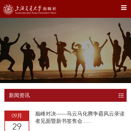
X
新闻资讯
巅峰对决——马云马化腾争霸风云录读
09月
者见面暨新书签售会......
29