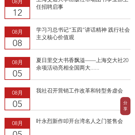
08月
任招聘启事
12
学习习总书记“五四”讲话精神 践行社会
08月
主义核心价值观
08
夏日里交大书香飘溢——上海交大社20
08月
余项活动亮相全国两大......
05
我社召开营销工作改革和转型务虚会
08月
05
分
享
叶永烈新作叩开台湾名人之门签售会
08月