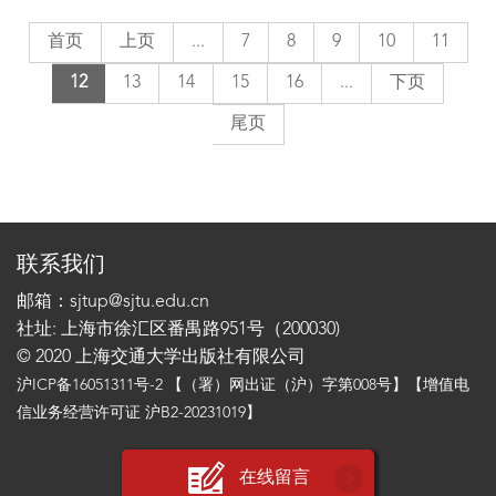
首页
上页
...
7
8
9
10
11
12
13
14
15
16
...
下页
尾页
联系我们
邮箱：sjtup@sjtu.edu.cn
社址: 上海市徐汇区番禺路951号（200030)
© 2020 上海交通大学出版社有限公司
沪ICP备16051311号-2
【（署）网出证（沪）字第008号】【增值电
信业务经营许可证 沪B2-20231019】
在线留言