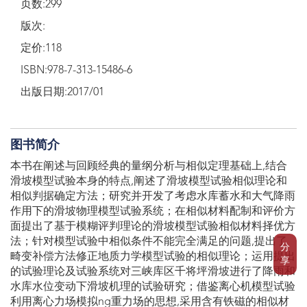
页数:299
版次:
定价:118
ISBN:978-7-313-15486-6
出版日期:2017/01
图书简介
本书在阐述与回顾经典的量纲分析与相似定理基础上,结合
滑坡模型试验本身的特点,阐述了滑坡模型试验相似理论和
相似判据确定方法；研究并开发了考虑水库蓄水和大气降雨
作用下的滑坡物理模型试验系统；在相似材料配制和评价方
面提出了基于模糊评判理论的滑坡模型试验相似材料择优方
法；针对模型试验中相似条件不能完全满足的问题,提出了
分
畸变补偿方法修正地质力学模型试验的相似理论；运用提出
享
的试验理论及试验系统对三峡库区千将坪滑坡进行了降雨和
水库水位变动下滑坡机理的试验研究；借鉴离心机模型试验
利用离心力场模拟ng重力场的思想,采用含有铁磁的相似材