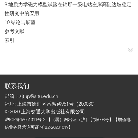
9 地质力学磁力模型试验在锦屏一级电站左岸高陡边坡稳定
性研究中的应用
10 结论与展望
参考文献
索引
联系我们
邮箱：sjtup@sjtu.edu.cn
社址: 上海市徐汇区番禺路951号（200030)
© 2020 上海交通大学出版社有限公司
沪ICP备16051311号-2
【（署）网出证（沪）字第008号】【增值电
信业务经营许可证 沪B2-20231019】