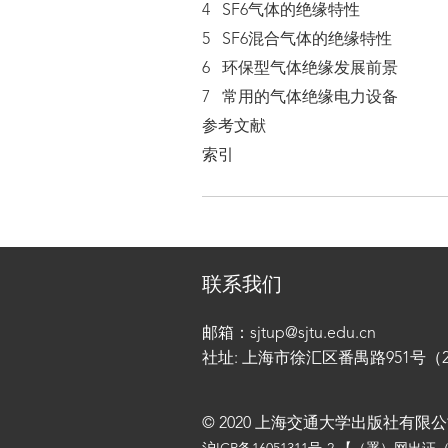
4 SF6气体的绝缘特性
5 SF6混合气体的绝缘特性
6 环保型气体绝缘发展前景
7 常用的气体绝缘电力设备
参考文献
索引
联系我们
邮箱：sjtup@sjtu.edu.cn
社址: 上海市徐汇区番禺路951号（200
© 2020 上海交通大学出版社有限