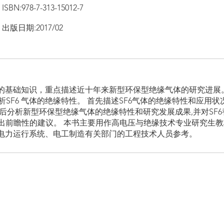
ISBN:978-7-313-15012-7
出版日期:2017/02
的基础知识，重点描述近十年来新型环保型绝缘气体的研究进展
分析SF6 气体的绝缘特性。 首先描述SF6气体的绝缘特性和应用状
后分析新型环保型绝缘气体的绝缘特性和研究发展成果,并对SF
等提出前瞻性的建议。 本书主要用作高电压与绝缘技术专业研究生
电力运行系统、电工制造有关部门的工程技术人员参考。