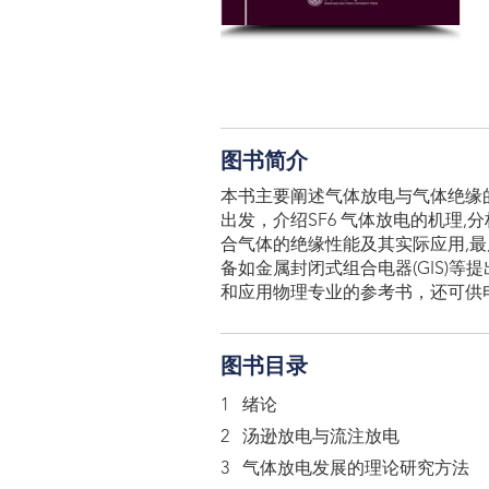
图书简介
本书主要阐述气体放电与气体绝缘
出发，介绍SF6 气体放电的机理,
合气体的绝缘性能及其实际应用,最
备如金属封闭式组合电器(GIS)
和应用物理专业的参考书，还可供
图书目录
1 绪论
2 汤逊放电与流注放电
3 气体放电发展的理论研究方法