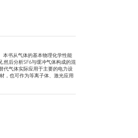
。本书从气体的基本物理化学性能
况,然后分析SF6与缓冲气体构成的混
6替代气体实际应用于主要的电力设
教材，也可作为等离子体、激光应用