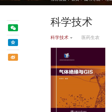
科学技术
科学技术
医药生农