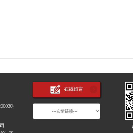
在线留言
030)
公司