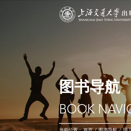
图书导航
BOOK NAVI
当前位置：
首页
/
图书导航
/
理