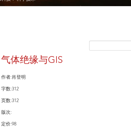
气体绝缘与GIS
作者:肖登明
字数:312
页数:312
版次:
定价:98