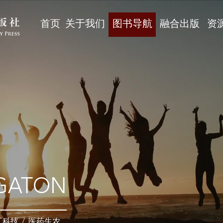
首页
关于我们
图书导航
融合出版
资
GATON
工科技
/
医药生农