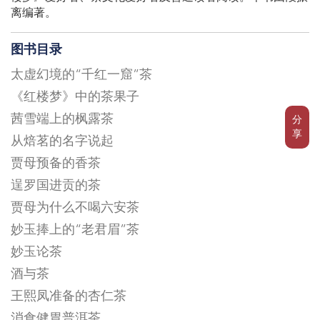
离编著。
图书目录
太虚幻境的“千红一窟”茶
《红楼梦》中的茶果子
茜雪端上的枫露茶
分
享
从焙茗的名字说起
贾母预备的香茶
逞罗国进贡的茶
贾母为什么不喝六安茶
妙玉捧上的“老君眉”茶
妙玉论茶
酒与茶
王熙凤准备的杏仁茶
消食健胃普洱茶