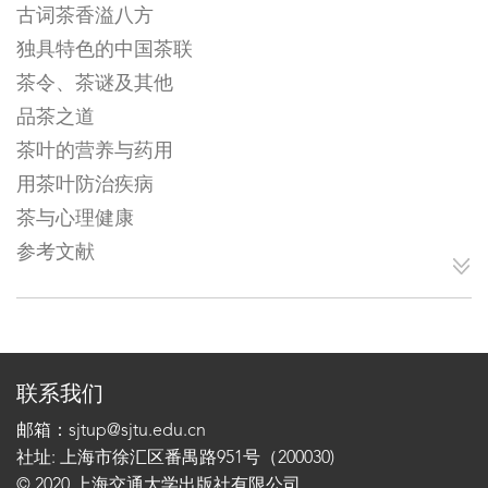
古词茶香溢八方
独具特色的中国茶联
茶令、茶谜及其他
品茶之道
茶叶的营养与药用
用茶叶防治疾病
茶与心理健康
参考文献
联系我们
邮箱：sjtup@sjtu.edu.cn
社址: 上海市徐汇区番禺路951号（200030)
© 2020 上海交通大学出版社有限公司