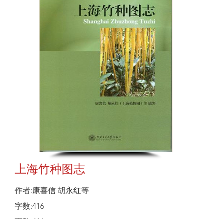
上海竹种图志
作者:康喜信 胡永红等
字数:416