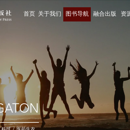
首页
关于我们
图书导航
融合出版
资
GATON
工科技
/
医药生农