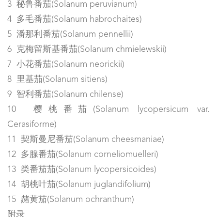
3 秘鲁番茄(Solanum peruvianum)
4 多毛番茄(Solanum habrochaites)
5 潘那利番茄(Solanum pennellii)
6 克梅留斯基番茄(Solanum chmielewskii)
7 小花番茄(Solanum neorickii)
8 里基茄(Solanum sitiens)
9 智利番茄(Solanum chilense)
10 樱桃番茄(Solanum lycopersicum var.
Cerasiforme)
11 契斯曼尼番茄(Solanum cheesmaniae)
12 多腺番茄(Solanum corneliomuelleri)
13 类番茄茄(Solanum lycopersicoides)
14 胡桃叶茄(Solanum juglandifolium)
15 赭黄茄(Solanum ochranthum)
附录