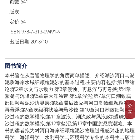
页数:541
版次:
定价:54
ISBN:978-7-313-09491-9
出版日期:2013/10
图书简介
本书旨在从普通物理学的角度简单描述、介绍潮汐河口与淤
泥质海岸水域细颗粒泥沙的基本过程,主要内容包括:第1章绪
论;第2章水文与水动力;第3章侵蚀、再悬浮与再卷挟;第4章
絮凝与沉降;第5章最大浑浊带;第6章浮泥;第7章河口潮致底
部细颗粒泥沙边界层;第8章滞后效应与河口潮致细颗粒泥沙
分
再悬浮;第9章次级羽状流与悬沙锋;第10章河口潮致细颗粒泥
享
沙过程的数学模拟;第11章波浪、潮流致与风浪致细颗粒泥
沙过程的数学模拟;第12章盐沼;第13章中国淤泥质潮滩。本
书的读者拟为对河口海岸细颗粒泥沙物理过程感兴趣的地理
科学、海洋科学、水利科学与环境科学专业的本科生与硕士