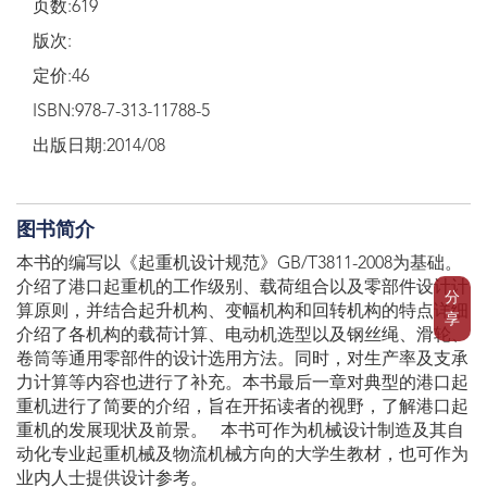
页数:619
版次:
定价:46
ISBN:978-7-313-11788-5
出版日期:2014/08
图书简介
本书的编写以《起重机设计规范》GB/T3811-2008为基础。
介绍了港口起重机的工作级别、载荷组合以及零部件设计计
分
算原则，并结合起升机构、变幅机构和回转机构的特点详细
享
介绍了各机构的载荷计算、电动机选型以及钢丝绳、滑轮、
卷筒等通用零部件的设计选用方法。同时，对生产率及支承
力计算等内容也进行了补充。本书最后一章对典型的港口起
重机进行了简要的介绍，旨在开拓读者的视野，了解港口起
重机的发展现状及前景。 本书可作为机械设计制造及其自
动化专业起重机械及物流机械方向的大学生教材，也可作为
业内人士提供设计参考。