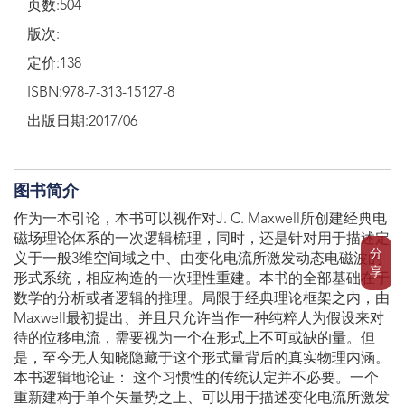
页数:504
版次:
定价:138
ISBN:978-7-313-15127-8
出版日期:2017/06
图书简介
作为一本引论，本书可以视作对J. C. Maxwell所创建经典电
磁场理论体系的一次逻辑梳理，同时，还是针对用于描述定
分
义于一般3维空间域之中、由变化电流所激发动态电磁波的
享
形式系统，相应构造的一次理性重建。本书的全部基础在于
数学的分析或者逻辑的推理。局限于经典理论框架之内，由
Maxwell最初提出、并且只允许当作一种纯粹人为假设来对
待的位移电流，需要视为一个在形式上不可或缺的量。但
是，至今无人知晓隐藏于这个形式量背后的真实物理内涵。
本书逻辑地论证： 这个习惯性的传统认定并不必要。一个
重新建构于单个矢量势之上、可以用于描述变化电流所激发