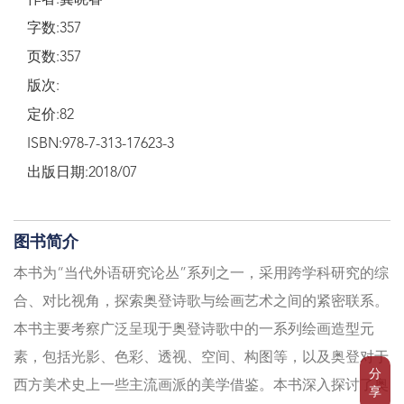
作者:龚晓睿
字数:357
页数:357
版次:
定价:82
ISBN:978-7-313-17623-3
出版日期:2018/07
图书简介
本书为“当代外语研究论丛”系列之一，采用跨学科研究的综
合、对比视角，探索奥登诗歌与绘画艺术之间的紧密联系。
本书主要考察广泛呈现于奥登诗歌中的一系列绘画造型元
素，包括光影、色彩、透视、空间、构图等，以及奥登对于
分
西方美术史上一些主流画派的美学借鉴。本书深入探讨了奥
享