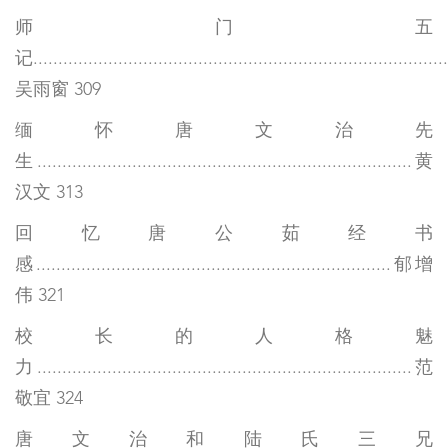
师门五
记...................................................................................
吴雨窗 309
缅怀唐文治先
生...........................................................................黄
汉文 313
回忆唐公茹经书
感.......................................................................郁增
伟 321
校长的人格魅
力...........................................................................范
敬宜 324
唐文治和陆氏三兄