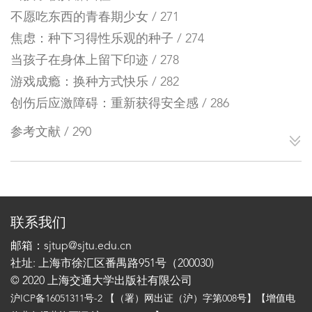
不愿吃东西的青春期少女 / 271
焦虑：种下习得性乐观的种子 / 274
当孩子在身体上留下印迹 / 278
游戏成瘾：换种方式快乐 / 282
创伤后应激障碍：重新获得安全感 / 286
参考文献 / 290
联系我们
邮箱：sjtup@sjtu.edu.cn
社址: 上海市徐汇区番禺路951号（200030)
© 2020 上海交通大学出版社有限公司
沪ICP备16051311号-2
【（署）网出证（沪）字第008号】【增值电