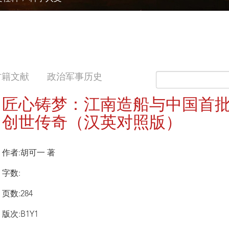
古籍文献
政治军事历史
匠心铸梦：江南造船与中国首
创世传奇（汉英对照版）
作者:胡可一 著
字数:
页数:284
版次:B1Y1