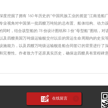
深度挖掘了拥有 160 年历史的“中国民族工业的摇篮”江南造
专业视角对中国第一批四艘万吨轮的总布置、船体结构、动力
同时，结合该型船的 78 份设计图纸和 3 份“母型船”图纸，
以及四艘美国万吨级运输舰交付以后的营运生命周期内的史实
设施能力，以及四艘万吨级运输舰造船合同签订的背景进行了
和完整性。作者致力于还原真实历史，确保这四艘具有里程碑意
在线留言